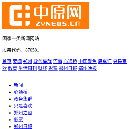
国家一类新闻网站
股票代码：870581
首页
要闻
郑州
政务集群
河南
心通桥
中国聚焦
思享汇
只是喜
欢
教育
生活周刊
财经
彩票
郑州日报
郑州晚报
新闻
心通桥
政务集群
只是喜欢
郑州之窗
彩票
郑州日报