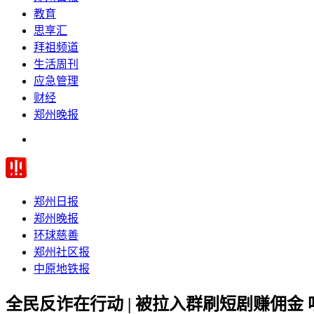
教育
思享汇
拜祖频道
生活周刊
应急管理
财经
郑州晚报
郑州日报
郑州晚报
环球慈善
郑州社区报
中原地铁报
全民反诈在行动 | 被拉入群刷短剧赚佣金