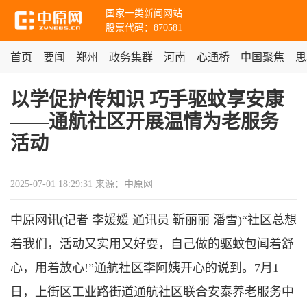
国家一类新闻网站
股票代码：870581
首页
要闻
郑州
政务集群
河南
心通桥
中国聚焦
思
以学促护传知识 巧手驱蚊享安康
——通航社区开展温情为老服务
活动
2025-07-01 18:29:31
来源：中原网
中原网讯(记者 李媛媛 通讯员 靳丽丽 潘雪)“社区总想
着我们，活动又实用又好耍，自己做的驱蚊包闻着舒
心，用着放心!”通航社区李阿姨开心的说到。7月1
日，上街区工业路街道通航社区联合安泰养老服务中