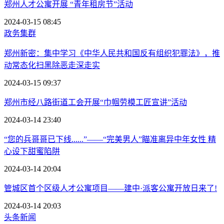
郑州人才公寓开展 “青年租房节”活动
2024-03-15 08:45
政务集群
郑州新密：集中学习《中华人民共和国反有组织犯罪法》，推
动常态化扫黑除恶走深走实
2024-03-15 09:37
郑州市经八路街道工会开展“巾帼劳模工匠宣讲”活动
2024-03-14 23:40
“您的兵哥哥已下线......”——“完美男人”瞄准离异中年女性 精
心设下甜蜜陷阱
2024-03-14 20:04
管城区首个区级人才公寓项目——建中·派客公寓开放日来了!
2024-03-14 20:03
头条新闻