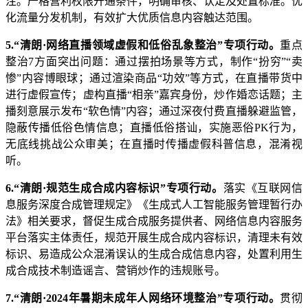
注。严格营利权限开通条件，明确审核、认定及处置标准。优
化流量分发机制，有效扩大优质信息内容触达范围。
5.“清朗·网络直播领域虚假和低俗乱象整治”专项行动。
重点
整治7方面突出问题：通过摆拍场景等方式，制作“扮穷”“卖
惨”内容博眼球；通过渲染商品“功效”等方式，在直播带货中
进行虚假宣传；虚构直播“相亲”嘉宾身份，炒作婚恋话题；主
播刻意展示发布“软色情”内容；通过深夜付费直播躲避监管，
隐蔽传播低俗色情信息；直播低俗搭讪，实施恶俗PK行为，
无底线挑战公众审美；在直播时传播虚假科普信息，混淆视
听。
6.“清朗·规范生成合成内容标识”专项行动。
落实《互联网信
息服务深度合成管理规定》《生成式人工智能服务管理暂行办
法》相关要求，督促生成合成服务提供者、网络信息内容服务
平台落实主体责任，规范开展生成合成内容标识，清理未有效
标识、易造成公众混淆误认的生成合成信息内容，处置利用生
成合成技术制造谣言、营销炒作的违规账号。
7.“清朗·2024年暑期未成年人网络环境整治”专项行动。
贯彻