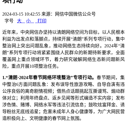
项行动
2024-03-15 10:42:55
来源：网信中国微信公众号
字号
大
小
打印
近年来，中央网信办坚持以清朗网络空间为目标，以人民根本
利益为出发点和落脚点，持续开展“清朗”系列专项行动，集中
整治网上突出问题乱象，推动网络生态持续向好。2024年“清
朗”系列专项行动将紧紧围绕人民群众的新期待新要求，全面
覆盖网上重点领域环节，着力研究破解网络生态新问题新风
险，重点开展10项整治任务。
1.“清朗·2024年春节网络环境整治”专项行动。
春节期间，集
中整治6方面问题乱象：发布误导性旅游攻略、自导自演有违
公序良俗的离奇剧情视频；借热点话题挑起互撕谩骂、煽动群
体对立；利用年终盘点、返乡见闻等形式编造不实内容；发布
涉色情、赌博、网络水军等违法引流信息；鼓吹炫富拜金、诱
导粉丝无底线追星；危害未成年人身心健康等，为广大网民营
造积极向上、文明健康的春节网上氛围。