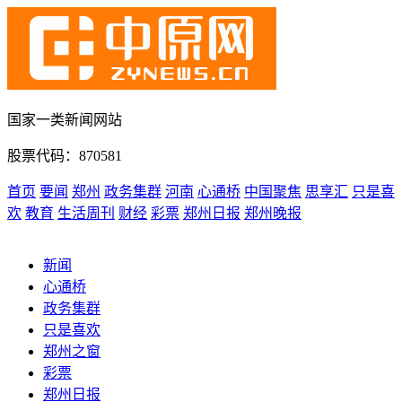
国家一类新闻网站
股票代码：870581
首页
要闻
郑州
政务集群
河南
心通桥
中国聚焦
思享汇
只是喜
欢
教育
生活周刊
财经
彩票
郑州日报
郑州晚报
新闻
心通桥
政务集群
只是喜欢
郑州之窗
彩票
郑州日报