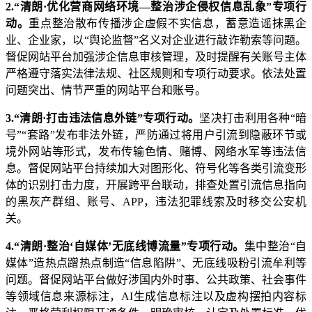
2.“清朗·优化营商网络环境—整治涉企侵权信息乱象”专项行
动。
重点整治散布传播涉企虚假不实信息，蓄意造谣抹黑企
业、企业家，以“舆论监督”名义对企业进行敲诈勒索等问题。
督促网站平台加强涉企信息审核管理，及时提醒有关账号主体
严格遵守落实法律法规、社区规则和专项行动要求。依法处置
问题突出、情节严重的网站平台和账号。
3.“清朗·打击违法信息外链”专项行动。
坚决打击利用各种“暗
号”“套路”发布非法外链，严防通过将用户引流到隐蔽环节或
境外网站等形式，发布传输色情、赌博、网络水军等违法信
息。督促网站平台持续加大对图形化、符号化等各类引流变形
体的识别打击力度，开展跨平台联动，排查处置引流信息指向
的黑灰产群组、账号、APP，违法犯罪线索及时移交公安机
关。
4.“清朗·整治‘自媒体’无底线博流量”专项行动。
集中整治“自
媒体”造热点蹭热点制造“信息陷阱”、无底线吸粉引流牟利等
问题。督促网站平台做好涉国内外时事、公共政策、社会事件
等领域信息来源标注，AI生成信息标注以及虚构摆拍内容标