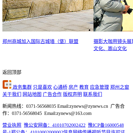
郑州商城加入国际古城墙（堡）联盟
摄影大咖用镜头展
文化、嵩山文化
返回顶部
政务集群
只是喜欢
心通桥
房产
教育
应急管理
郑州之窗
关于我们
网站地图
广告合作
版权声明
联系我们
新闻热线：0371-56568035 Email:zynews@zynews.cn 广告合
作：0371-56568045 Email:zynews@163.com
营业执照
豫公安网备：41010702002422
豫ICP备16000548
号-1
郑公备：41010002000002
信息网络传播视听节目许可证