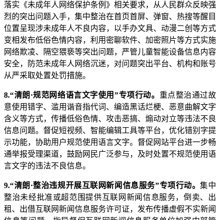
落实《未成年人网络保护条例》相关要求，从人民群众反映强
烈的突出问题入手，集中整治在首页首屏、弹窗、热搜等醒目
位置呈现涉未成年人不良内容，以手办文具、动漫二创等方式
变相发布低俗色情内容，利用密聊软件、加密照片等方式实施
网络欺凌、隔空猥亵等突出问题，严管儿童智能设备信息内容
安全，防范未成年人网络沉迷，对问题突出平台、机构和账号
从严采取处置处罚措施。
8.“清朗·规范网络语言文字使用”专项行动。
重点整治通过故
意使用错字、滥用谐音指代词、编造黑话烂梗、恶意曲解文字
含义等方式，传播低俗色情、攻击恶搞、煽动对立等违法不良
信息问题。督促短视频、智能编辑工具等平台，优化错别字提
示功能，协助用户规范使用语言文字。督促网站平台进一步畅
通举报受理渠道，鼓励网民广泛参与，及时处置不规范使用语
言文字的违法不良信息。
9.“清朗·整治违规开展互联网新闻信息服务”专项行动。
集中
整治未经批准或超范围提供互联网新闻信息服务，倒卖、出
租、出借互联网新闻信息服务许可证，发布传播虚假不实新闻