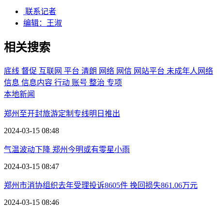
联系记者
编辑：王淑
相关搜索
底线
督促
互联网
平台
清朗
网络
网信
网站平台
未成年人网络
信息
信息内容
行动
账号
整治
专项
本地新闻
郑州至开封旅游定制专线明日推出
2024-03-15 08:48
气温波动下降 郑州今明或有零星小雨
2024-03-15 08:47
郑州市消协组织去年受理投诉8605件 挽回损失861.06万元
2024-03-15 08:46