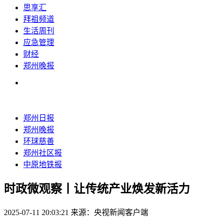
思享汇
拜祖频道
生活周刊
应急管理
财经
郑州晚报
郑州日报
郑州晚报
环球慈善
郑州社区报
中原地铁报
时政微观察丨让传统产业焕发新活力
2025-07-11 20:03:21
来源：央视新闻客户端