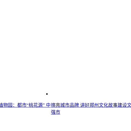
物园：都市“桃花源” 中
擦亮城市品牌 讲好郑州文化故事建设
强市