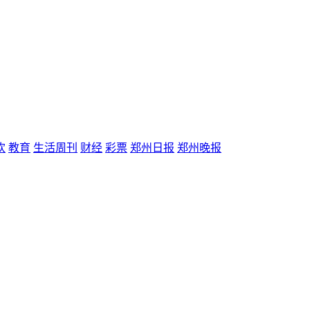
欢
教育
生活周刊
财经
彩票
郑州日报
郑州晚报