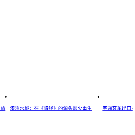
文旅
溱洧水城：在《诗经》的源头烟火重生
宇通客车出口中