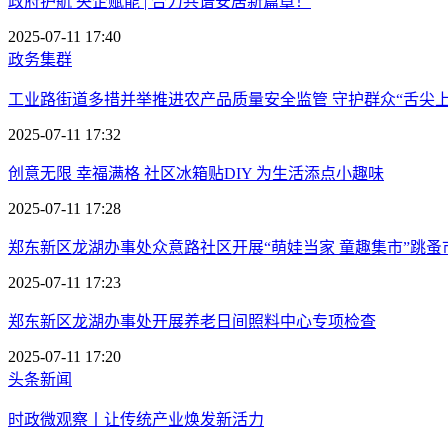
政府护航 央企赋能 | 合力共谱安居新篇章！
2025-07-11 17:40
政务集群
工业路街道多措并举推进农产品质量安全监管 守护群众“舌尖上
2025-07-11 17:32
创意无限 幸福满格 社区冰箱贴DIY 为生活添点小趣味
2025-07-11 17:28
郑东新区龙湖办事处众意路社区开展“萌娃当家 童趣集市”跳蚤
2025-07-11 17:23
郑东新区龙湖办事处开展养老日间照料中心专项检查
2025-07-11 17:20
头条新闻
时政微观察丨让传统产业焕发新活力