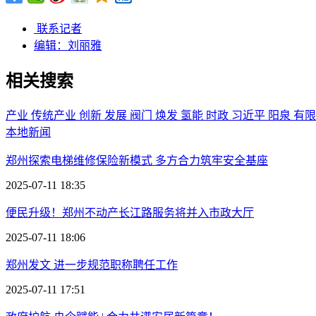
联系记者
编辑：刘丽雅
相关搜索
产业
传统产业
创新
发展
阀门
焕发
氢能
时政
习近平
阳泉
有
本地新闻
郑州探索电梯维修保险新模式 多方合力筑牢安全基座
2025-07-11 18:35
便民升级！郑州不动产长江路服务将并入市政大厅
2025-07-11 18:06
郑州发文 进一步规范职称聘任工作
2025-07-11 17:51