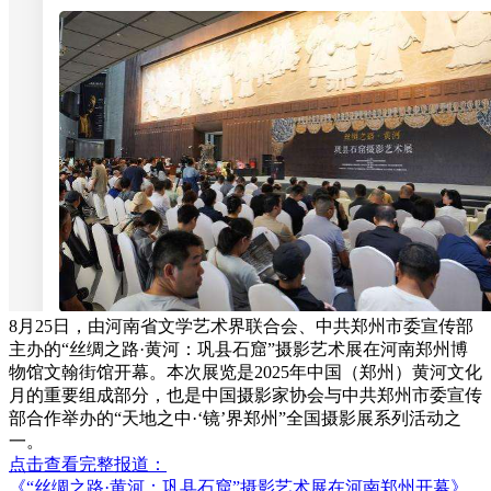
8月25日，由河南省文学艺术界联合会、中共郑州市委宣传部
主办的“丝绸之路·黄河：巩县石窟”摄影艺术展在河南郑州博
物馆文翰街馆开幕。本次展览是2025年中国（郑州）黄河文化
月的重要组成部分，也是中国摄影家协会与中共郑州市委宣传
部合作举办的“天地之中·‘镜’界郑州”全国摄影展系列活动之
一。
点击查看完整报道：
《“丝绸之路·黄河：巩县石窟”摄影艺术展在河南郑州开幕》