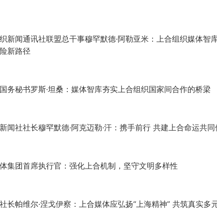
织新闻通讯社联盟总干事穆罕默德·阿勒亚米：上合组织媒体智
险新路径
国务秘书罗斯·坦桑：媒体智库夯实上合组织国家间合作的桥梁
新闻社社长穆罕默德·阿克迈勒·汗：携手前行 共建上合命运共同
体集团首席执行官：强化上合机制，坚守文明多样性
社长帕维尔·涅戈伊察：上合媒体应弘扬“上海精神” 共筑真实多