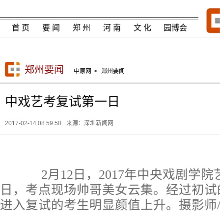
首 页
要 闻
郑 州
河 南
文 化
园博会
郑州要闻
中原网
>
郑州要闻
中戏艺考复试第一日
2017-02-14 08:59:50
来源：深圳新闻网
2月12日，2017年中央戏剧学院
日，考点现场帅哥美女云集。经过初试的
进入复试的考生明显颜值上升。摄影师