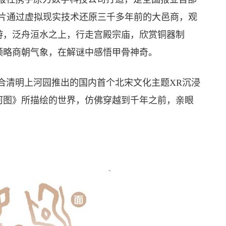
影片通过虚拟现实技术还原三千多年前的大邑商，观
游，泛舟洹水之上，行走宫殿宗庙，欣赏铜器制
领略商朝气象，在解谜中感悟甲骨神奇。
清明上河园推出的国内首个北宋文化主题XR沉浸
河图》所描绘的世界，仿佛穿越到千年之前，亲眼